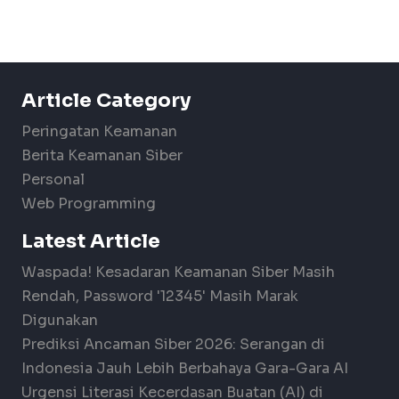
Article Category
Peringatan Keamanan
Berita Keamanan Siber
Personal
Web Programming
Latest Article
Waspada! Kesadaran Keamanan Siber Masih
Rendah, Password '12345' Masih Marak
Digunakan
Prediksi Ancaman Siber 2026: Serangan di
Indonesia Jauh Lebih Berbahaya Gara-Gara AI
Urgensi Literasi Kecerdasan Buatan (AI) di