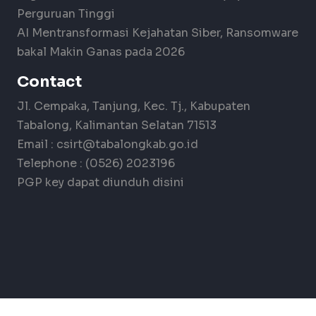
Perguruan Tinggi
AI Mentransformasi Kejahatan Siber, Ransomware
bakal Makin Ganas pada 2026
Contact
Jl. Cempaka, Tanjung, Kec. Tj., Kabupaten
Tabalong, Kalimantan Selatan 71513
Email :
csirt@tabalongkab.go.id
Telephone : (0526) 2023196
PGP key dapat diunduh
disini